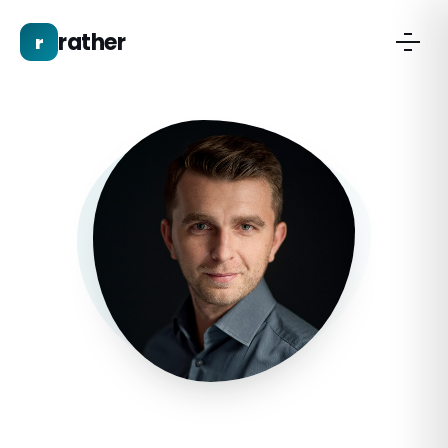
rather
r