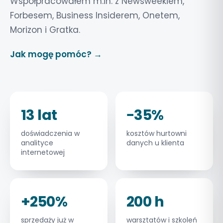
Współpracowałem m.in. z Newsweekiem,
Forbesem, Business Insiderem, Onetem,
Morizon i Gratka.
Jak mogę pomóc? →
13 lat
−35%
doświadczenia w
kosztów hurtowni
analityce
danych u klienta
internetowej
+250%
200 h
sprzedaży już w
warsztatów i szkoleń